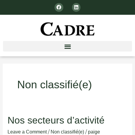
Skip
F
L
to
a
i
c
n
content
e
k
b
e
o
d
o
i
k
n
Non classifié(e)
Nos
Nos secteurs d’activité
secteurs
d’activité
/
/
Leave a Comment
Non classifié(e)
paige